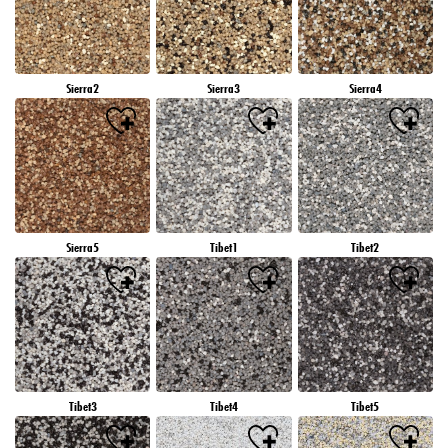
Sierra2
Sierra3
Sierra4
Sierra5
Tibet1
Tibet2
Tibet3
Tibet4
Tibet5