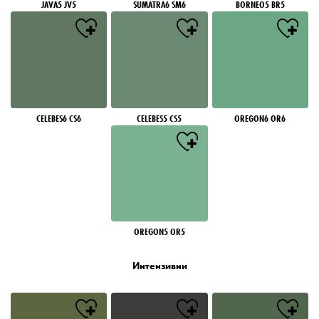
JAVA5 JV5
SUMATRA6 SM6
BORNEO5 BR5
CELEBES6 CS6
CELEBES5 CS5
OREGON6 OR6
OREGON5 OR5
Интензивни