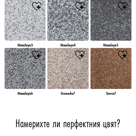
Himalaya3
Himalaya4
Himalaya5
Himalaya6
Granada7
Sierra7
Намерихте ли перфектния цвят?