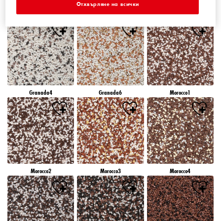
Отхвърляне на всички
Granada1
Granada2
Granada3
Granada4
Granada6
Morocco1
Morocco2
Morocco3
Morocco4