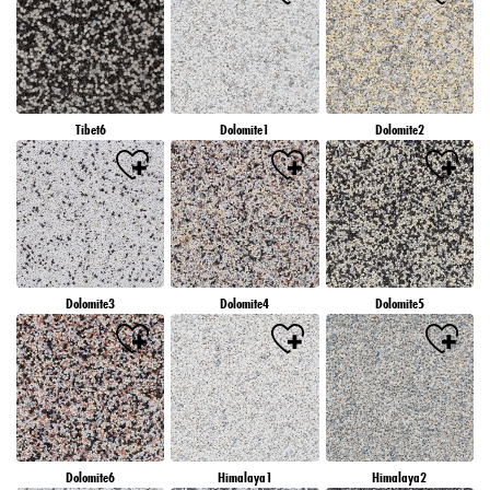
Tibet6
Dolomite1
Dolomite2
Dolomite3
Dolomite4
Dolomite5
Dolomite6
Himalaya1
Himalaya2