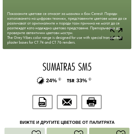
Показаните цветове се отнасят за мазилки и бои Ceresit. Поради
използването на цифрови техники, представените цветове може да се
различават от оригиналните и поради тази причина не могат да се
разглеждат като надеждно цветово представяне. Препоръчваме да
проверите автентични цветови мостри.
The Grey Vibes color range is designed for use with special transparent
plaster bases for CT 74 and CT 76 renders.
SUMATRA5 SM5
24%
33%
ВИЖТЕ И ДРУГИТЕ ЦВЕТОВЕ ОТ ПАЛИТРАТА