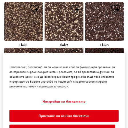
Chile1
Chile2
Chile3
Използваме „бисквитки“, за да може нашият сайт да функционира правилно, за
да персонализираме съдържанието и рекламите, за да предоставим функции за
социалните мрежи и за да анализираме нашия трафик.Ние също така споделяме
информация за Вашата употреба на нашия сайт с нашите социални мрежи,
рекламни партньори и партньори за анализи.
Chile4
Chile5
Chile6
Настройки на бисквитките
Приемане на всички бисквитки