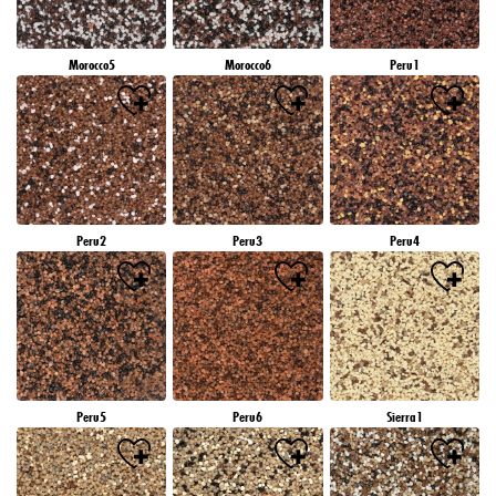
Morocco5
Morocco6
Peru1
Peru2
Peru3
Peru4
Peru5
Peru6
Sierra1