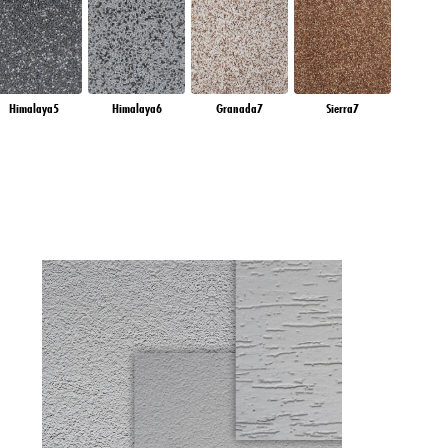
Himalaya5
Himalaya6
Granada7
Sierra7