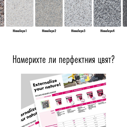
Himalaya1
Himalaya2
Himalaya3
Himalaya4
Намерихте ли перфектния цвят?