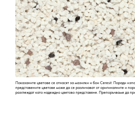
Показаните цветове се отнасят за мазилки и бои Ceresit. Поради изп
представените цветове може да се различават от оригиналните и пора
разглеждат като надеждно цветово представяне. Препоръчваме да пр