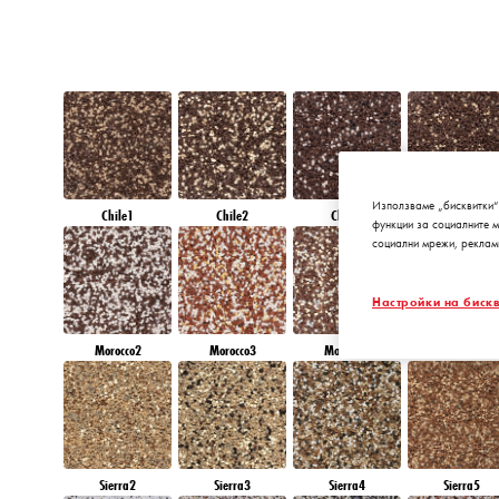
Използваме „бисквитки“
Chile1
Chile2
Chile3
Chile4
функции за социалните 
социални мрежи, реклам
Настройки на бискв
Morocco2
Morocco3
Morocco4
Morocco5
Sierra2
Sierra3
Sierra4
Sierra5