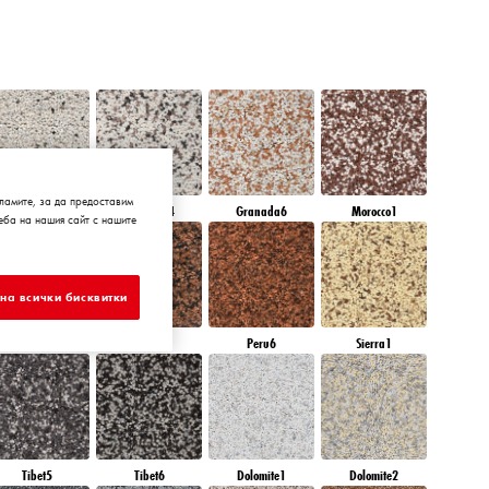
ламите, за да предоставим
Granada3
Granada4
Granada6
Morocco1
ба на нашия сайт с нашите
на всички бисквитки
Peru4
Peru5
Peru6
Sierra1
Tibet5
Tibet6
Dolomite1
Dolomite2