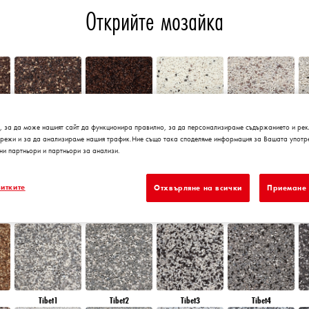
Открийте мозайка
, за да може нашият сайт да функционира правилно, за да персонализираме съдържанието и рек
Chile5
Chile6
Granada1
Granada2
мрежи и за да анализираме нашия трафик.Ние също така споделяме информация за Вашата употре
ни партньори и партньори за анализи.
итките
Отхвърляне на всички
Приемане 
Morocco6
Peru1
Peru2
Peru3
Tibet1
Tibet2
Tibet3
Tibet4