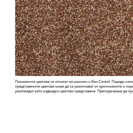
Показаните цветове се отнасят за мазилки и бои Ceresit. Поради изп
представените цветове може да се различават от оригиналните и пора
разглеждат като надеждно цветово представяне. Препоръчваме да пр