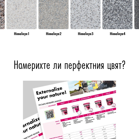
Himalaya1
Himalaya2
Himalaya3
Himalaya4
Намерихте ли перфектния цвят?