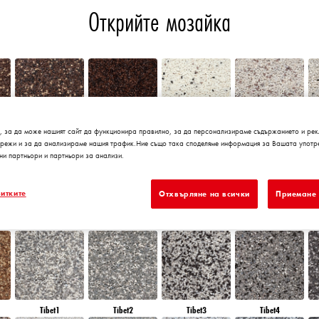
Открийте мозайка
, за да може нашият сайт да функционира правилно, за да персонализираме съдържанието и рек
Chile5
Chile6
Granada1
Granada2
мрежи и за да анализираме нашия трафик.Ние също така споделяме информация за Вашата употре
ни партньори и партньори за анализи.
итките
Отхвърляне на всички
Приемане 
Morocco6
Peru1
Peru2
Peru3
Tibet1
Tibet2
Tibet3
Tibet4