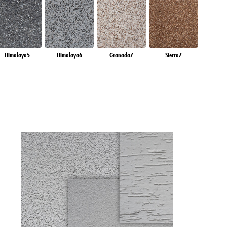
Himalaya5
Himalaya6
Granada7
Sierra7