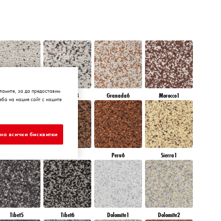
ламите, за да предоставим
Granada3
Granada4
Granada6
Morocco1
ба на нашия сайт с нашите
на всички бисквитки
Peru4
Peru5
Peru6
Sierra1
Tibet5
Tibet6
Dolomite1
Dolomite2