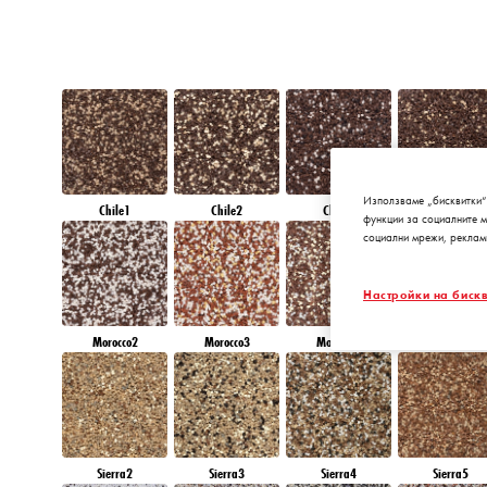
Използваме „бисквитки“
Chile1
Chile2
Chile3
Chile4
функции за социалните 
социални мрежи, реклам
Настройки на бискв
Morocco2
Morocco3
Morocco4
Morocco5
Sierra2
Sierra3
Sierra4
Sierra5