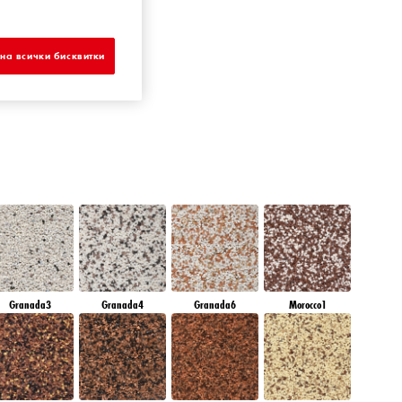
DIAMOND
MORNING
на всички бисквитки
Granada3
Granada4
Granada6
Morocco1