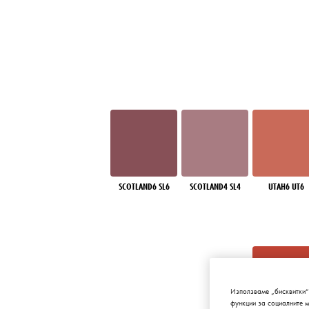
SCOTLAND6 SL6
SCOTLAND4 SL4
UTAH6 UT6
Използваме „бисквитки“
функции за социалните 