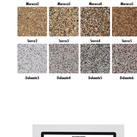
Morocco2
Morocco3
Morocco4
Morocco5
Sierra2
Sierra3
Sierra4
Sierra5
Dolomite3
Dolomite4
Dolomite5
Dolomite6