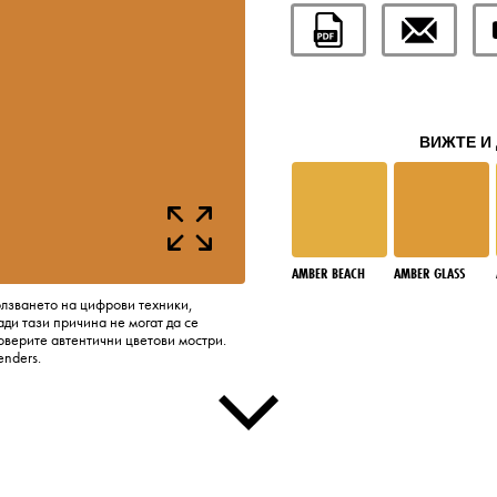
ВИЖТЕ И 
AMBER BEACH
AMBER GLASS
олзването на цифрови техники,
ди тази причина не могат да се
оверите автентични цветови мостри.
enders.