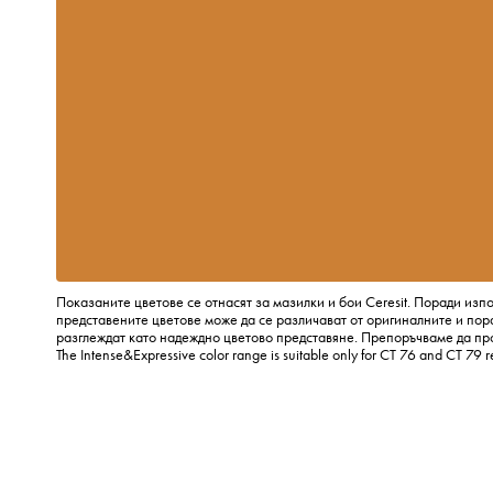
Показаните цветове се отнасят за мазилки и бои Ceresit. Поради изп
представените цветове може да се различават от оригиналните и пора
разглеждат като надеждно цветово представяне. Препоръчваме да пр
The Intense&Expressive color range is suitable only for CT 76 and CT 79 r