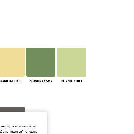
DAKOTA1 DK1
SUMATRA5 SM5
BORNEO3 BR3
ламите, за да предоставим
ба на нашия сайт с нашите