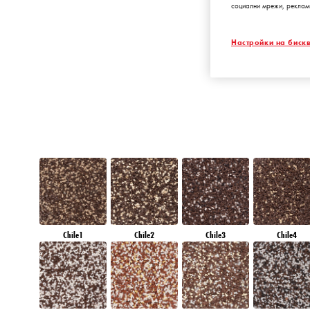
социални мрежи, реклам
RUBY CRYSTA
Настройки на бискв
Chile1
Chile2
Chile3
Chile4