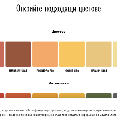
Открийте подходящи цветове
Цветове
UMBRIA5 UM5
FLORIDA6 FL6
GOBI6 GB6
NAMIB4 NM4
Интензивни
, за да може нашият сайт да функционира правилно, за да персонализираме съдържанието и рек
мрежи и за да анализираме нашия трафик.Ние също така споделяме информация за Вашата употре