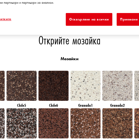
ни партньори и партньори за анализи.
L
AMBER PATH
AMBER GLASS
AMBER BEACH
EMERALD PARK
итките
Отхвърляне на всички
Приемане 
Открийте мозайка
Мозайки
Chile5
Chile6
Granada1
Granada2