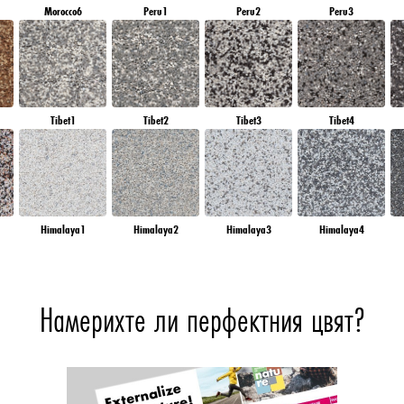
Morocco6
Peru1
Peru2
Peru3
Tibet1
Tibet2
Tibet3
Tibet4
Himalaya1
Himalaya2
Himalaya3
Himalaya4
Намерихте ли перфектния цвят?