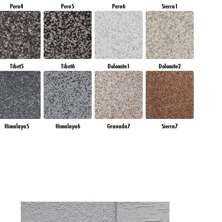
Peru4
Peru5
Peru6
Sierra1
Tibet5
Tibet6
Dolomite1
Dolomite2
Himalaya5
Himalaya6
Granada7
Sierra7