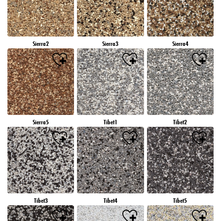
Sierra2
Sierra3
Sierra4
Sierra5
Tibet1
Tibet2
Tibet3
Tibet4
Tibet5