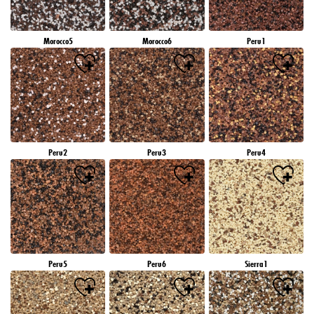
Morocco5
Morocco6
Peru1
Peru2
Peru3
Peru4
Peru5
Peru6
Sierra1