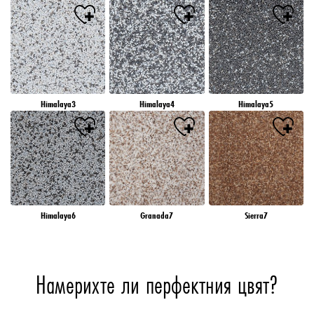
Himalaya3
Himalaya4
Himalaya5
Himalaya6
Granada7
Sierra7
Намерихте ли перфектния цвят?