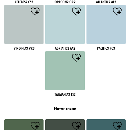
CELEBES2 CS2
OREGON2 OR2
ATLANTIC2 AT2
VIRGINIA3 VR3
ADRIATIC2 AA2
PACIFIC3 PC3
TASMANIA2 TS2
Интензивни