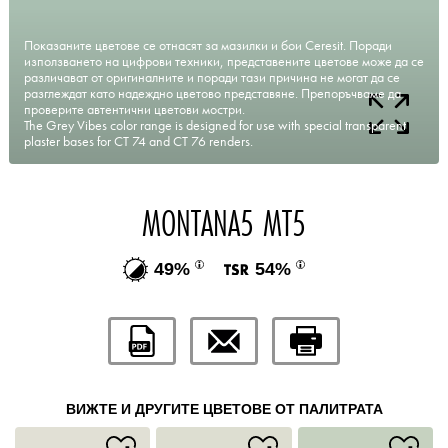
Показаните цветове се отнасят за мазилки и бои Ceresit. Поради
използването на цифрови техники, представените цветове може да се
различават от оригиналните и поради тази причина не могат да се
разглеждат като надеждно цветово представяне. Препоръчваме да
проверите автентични цветови мостри.
The Grey Vibes color range is designed for use with special transparent
plaster bases for CT 74 and CT 76 renders.
MONTANA5 MT5
49%
54%
ВИЖТЕ И ДРУГИТЕ ЦВЕТОВЕ ОТ ПАЛИТРАТА