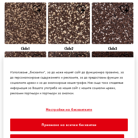
Chile1
Chile2
Chile3
Използваме „бисквитки“, за да може нашият сайт да функционира правилно, за
да персонализираме съдържанието и рекламите, за да предоставим функции за
социалните мрежи и за да анализираме нашия трафик.Ние също така споделяме
информация за Вашата употреба на нашия сайт с нашите социални мрежи,
рекламни партньори и партньори за анализи.
Chile4
Chile5
Chile6
Настройки на бисквитките
Приемане на всички бисквитки