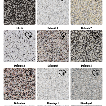
Tibet6
Dolomite1
Dolomite2
Dolomite3
Dolomite4
Dolomite5
Dolomite6
Himalaya1
Himalaya2