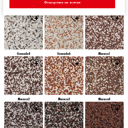
Отхвърляне на всички
Granada1
Granada2
Granada3
Granada4
Granada6
Morocco1
Morocco2
Morocco3
Morocco4