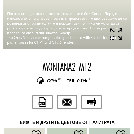
Показаните цветове се отнасят за мазилки и бои Ceresit. Поради
използването на цифрови техники, представените цветове може да се
различават от оригиналните и поради тази причина не могат да се
разглеждат като надеждно цветово представяне. Препоръчваме да
проверите автентични цветови мостри.
The Grey Vibes color range is designed for use with special transparent
plaster bases for CT 74 and CT 76 renders.
MONTANA2 MT2
72%
70%
ВИЖТЕ И ДРУГИТЕ ЦВЕТОВЕ ОТ ПАЛИТРАТА