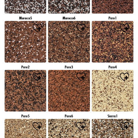
Morocco5
Morocco6
Peru1
Peru2
Peru3
Peru4
Peru5
Peru6
Sierra1