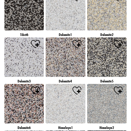
Tibet6
Dolomite1
Dolomite2
Dolomite3
Dolomite4
Dolomite5
Dolomite6
Himalaya1
Himalaya2