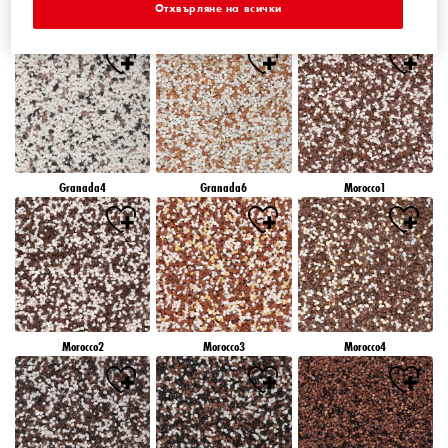
Отхвърляне на всички
Granada1
Granada2
Granada3
Granada4
Granada6
Morocco1
Morocco2
Morocco3
Morocco4