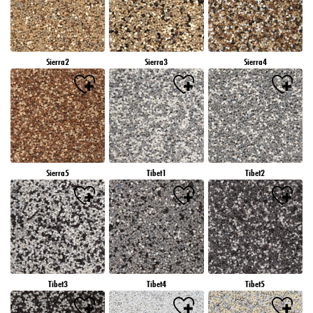
Sierra2
Sierra3
Sierra4
Sierra5
Tibet1
Tibet2
Tibet3
Tibet4
Tibet5