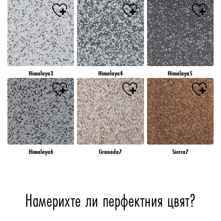
Himalaya3
Himalaya4
Himalaya5
Himalaya6
Granada7
Sierra7
Намерихте ли перфектния цвят?