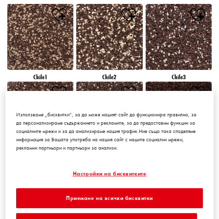
Chile1
Chile2
Chile3
Използваме „бисквитки“, за да може нашият сайт да функционира правилно, за
да персонализираме съдържанието и рекламите, за да предоставим функции за
социалните мрежи и за да анализираме нашия трафик.Ние също така споделяме
информация за Вашата употреба на нашия сайт с нашите социални мрежи,
рекламни партньори и партньори за анализи.
Chile4
Chile5
Chile6
Настройки на бисквитките
Приемане на всички бисквитки