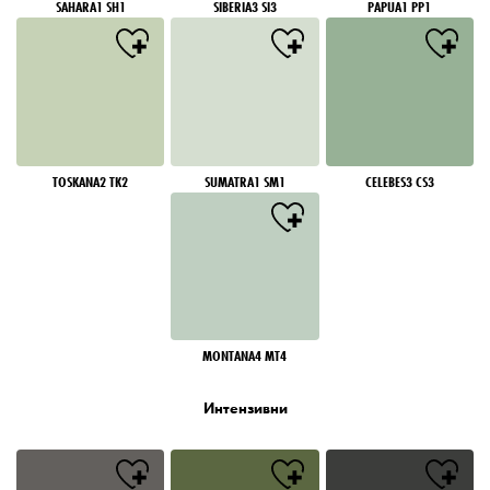
SAHARA1 SH1
SIBERIA3 SI3
PAPUA1 PP1
TOSKANA2 TK2
SUMATRA1 SM1
CELEBES3 CS3
MONTANA4 MT4
Интензивни