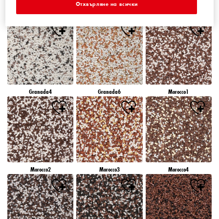
Отхвърляне на всички
Granada1
Granada2
Granada3
Granada4
Granada6
Morocco1
Morocco2
Morocco3
Morocco4