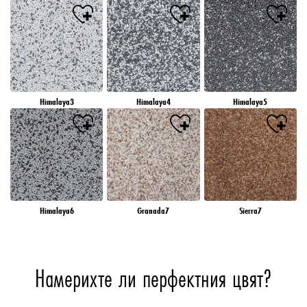
Himalaya3
Himalaya4
Himalaya5
Himalaya6
Granada7
Sierra7
Намерихте ли перфектния цвят?