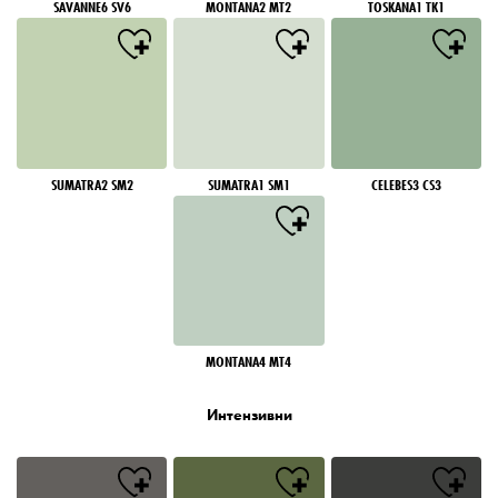
SAVANNE6 SV6
MONTANA2 MT2
TOSKANA1 TK1
SUMATRA2 SM2
SUMATRA1 SM1
CELEBES3 CS3
MONTANA4 MT4
Интензивни