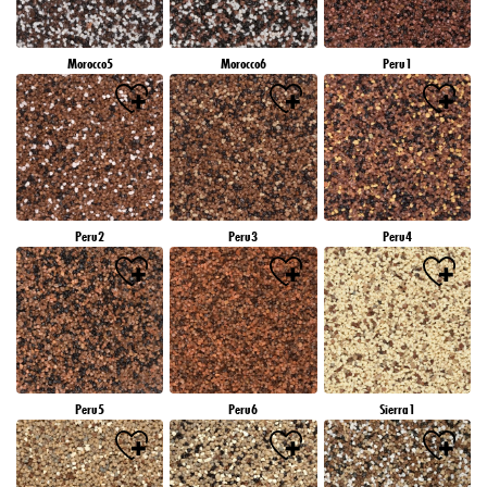
Morocco5
Morocco6
Peru1
Peru2
Peru3
Peru4
Peru5
Peru6
Sierra1