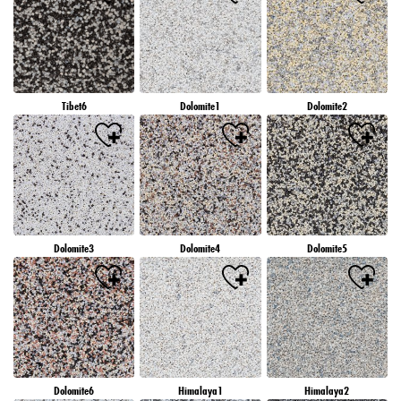
Tibet6
Dolomite1
Dolomite2
Dolomite3
Dolomite4
Dolomite5
Dolomite6
Himalaya1
Himalaya2