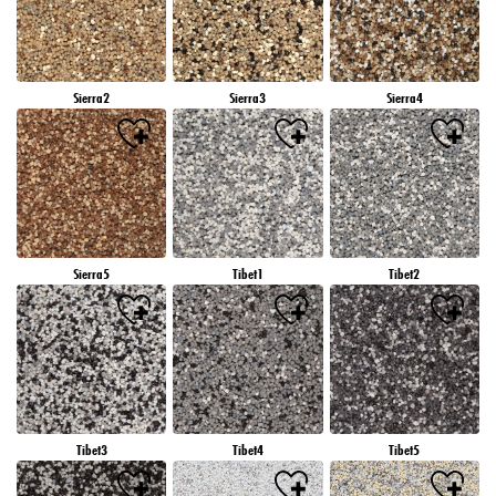
Sierra2
Sierra3
Sierra4
Sierra5
Tibet1
Tibet2
Tibet3
Tibet4
Tibet5