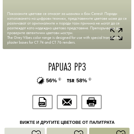
Показаните цветове се отнасят за мазилки и бои Ceresit. Поради
използването на цифрови техники, представените цветове може да се
различават от оригиналните и поради тази причина не могат да се
разглеждат като надеждно цветово представяне. Препоръчваме да
проверите автентични цветови мостри.
The Grey Vibes color range is designed for use with special transparent
plaster bases for CT 74 and CT 76 renders.
PAPUA3 PP3
56%
58%
ВИЖТЕ И ДРУГИТЕ ЦВЕТОВЕ ОТ ПАЛИТРАТА