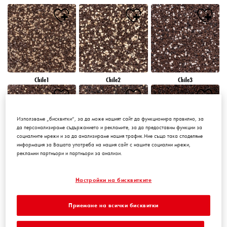
Chile1
Chile2
Chile3
Използваме „бисквитки“, за да може нашият сайт да функционира правилно, за
да персонализираме съдържанието и рекламите, за да предоставим функции за
социалните мрежи и за да анализираме нашия трафик.Ние също така споделяме
информация за Вашата употреба на нашия сайт с нашите социални мрежи,
рекламни партньори и партньори за анализи.
Chile4
Chile5
Chile6
Настройки на бисквитките
Приемане на всички бисквитки