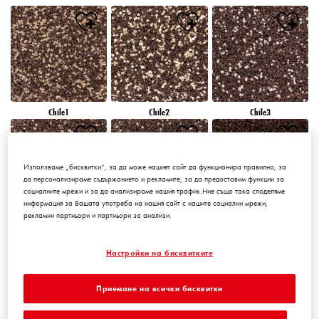
Chile1
Chile2
Chile3
Използваме „бисквитки“, за да може нашият сайт да функционира правилно, за
да персонализираме съдържанието и рекламите, за да предоставим функции за
социалните мрежи и за да анализираме нашия трафик.Ние също така споделяме
информация за Вашата употреба на нашия сайт с нашите социални мрежи,
рекламни партньори и партньори за анализи.
Chile4
Chile5
Chile6
Настройки на бисквитките
Приемане на всички бисквитки