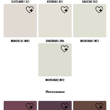
SCOTLAND1 SL1
ASTURIA1 AS1
GALICIA2 GL2
MINORCA1 MN1
ZANZIBAR6 ZN6
MONTANA1 MT1
MONTANA2 MT2
Интензивни