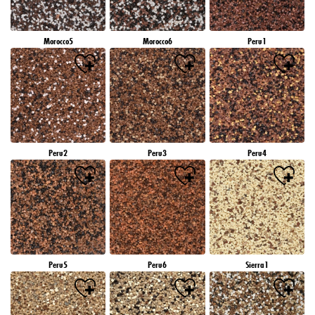
Morocco5
Morocco6
Peru1
Peru2
Peru3
Peru4
Peru5
Peru6
Sierra1