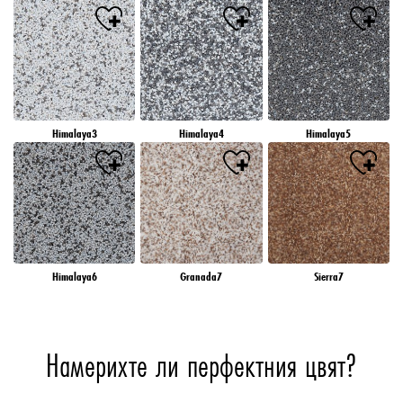
Himalaya3
Himalaya4
Himalaya5
Himalaya6
Granada7
Sierra7
Намерихте ли перфектния цвят?