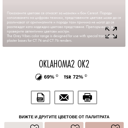
Показаните цветове се отнасят за мазилки и бои Ceresit. Поради
използването на цифрови техники, представените цветове може да се
различават от оригиналните и поради тази причина не могат да се
разглеждат като надеждно цветово представяне. Препоръчваме да
проверите автентични цветови мостри.
The Grey Vibes color range is designed for use with special transparent
plaster bases for CT 74 and CT 76 renders.
OKLAHOMA2 OK2
69%
72%
ВИЖТЕ И ДРУГИТЕ ЦВЕТОВЕ ОТ ПАЛИТРАТА