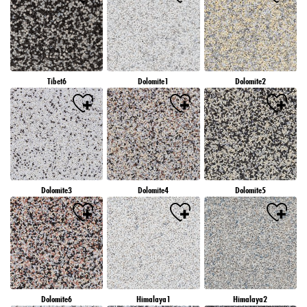
Tibet6
Dolomite1
Dolomite2
Dolomite3
Dolomite4
Dolomite5
Dolomite6
Himalaya1
Himalaya2