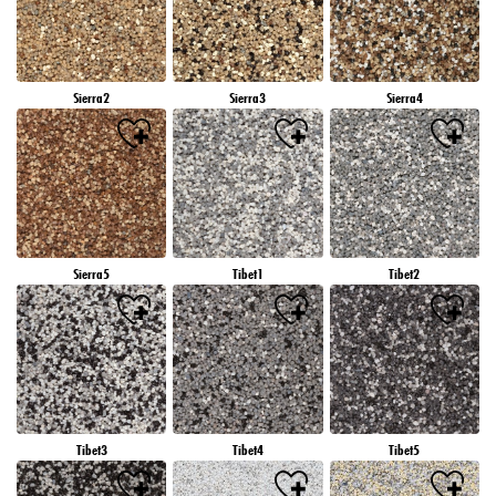
Sierra2
Sierra3
Sierra4
Sierra5
Tibet1
Tibet2
Tibet3
Tibet4
Tibet5