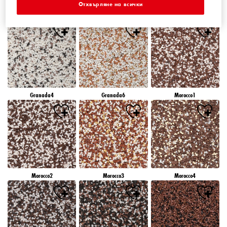
Отхвърляне на всички
Granada1
Granada2
Granada3
Granada4
Granada6
Morocco1
Morocco2
Morocco3
Morocco4