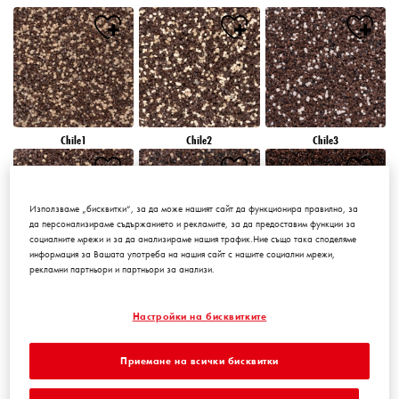
Chile1
Chile2
Chile3
Използваме „бисквитки“, за да може нашият сайт да функционира правилно, за
да персонализираме съдържанието и рекламите, за да предоставим функции за
социалните мрежи и за да анализираме нашия трафик.Ние също така споделяме
информация за Вашата употреба на нашия сайт с нашите социални мрежи,
рекламни партньори и партньори за анализи.
Chile4
Chile5
Chile6
Настройки на бисквитките
Приемане на всички бисквитки