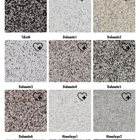
Tibet6
Dolomite1
Dolomite2
Dolomite3
Dolomite4
Dolomite5
Dolomite6
Himalaya1
Himalaya2