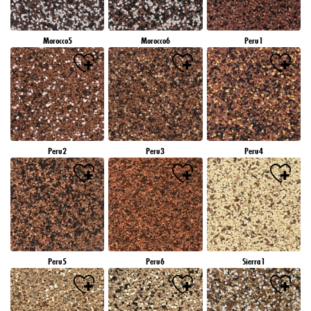
Morocco5
Morocco6
Peru1
Peru2
Peru3
Peru4
Peru5
Peru6
Sierra1