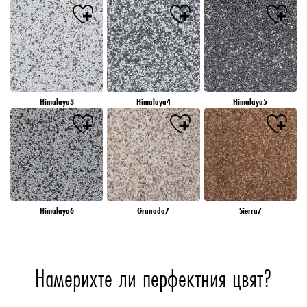
Himalaya3
Himalaya4
Himalaya5
Himalaya6
Granada7
Sierra7
Намерихте ли перфектния цвят?