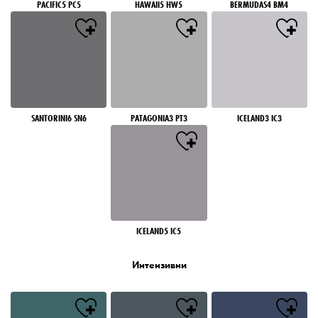
PACIFIC5 PC5
HAWAII5 HW5
BERMUDAS4 BM4
SANTORINI6 SN6
PATAGONIA3 PT3
ICELAND3 IC3
ICELAND5 IC5
Интензивни