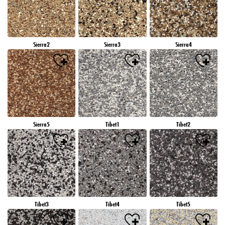
Sierra2
Sierra3
Sierra4
Sierra5
Tibet1
Tibet2
Tibet3
Tibet4
Tibet5