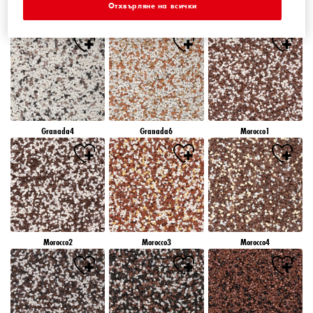
Отхвърляне на всички
Granada1
Granada2
Granada3
Granada4
Granada6
Morocco1
Morocco2
Morocco3
Morocco4