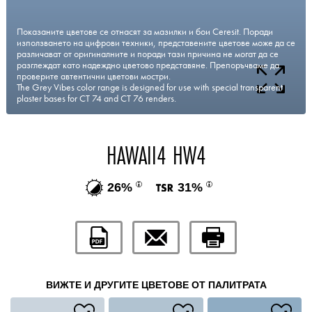
Показаните цветове се отнасят за мазилки и бои Ceresit. Поради
използването на цифрови техники, представените цветове може да се
различават от оригиналните и поради тази причина не могат да се
разглеждат като надеждно цветово представяне. Препоръчваме да
проверите автентични цветови мостри.
The Grey Vibes color range is designed for use with special transparent
plaster bases for CT 74 and CT 76 renders.
HAWAII4 HW4
26%
31%
ВИЖТЕ И ДРУГИТЕ ЦВЕТОВЕ ОТ ПАЛИТРАТА