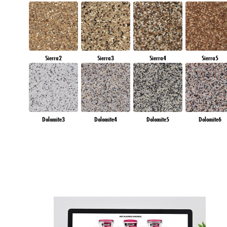
Sierra2
Sierra3
Sierra4
Sierra5
Dolomite3
Dolomite4
Dolomite5
Dolomite6