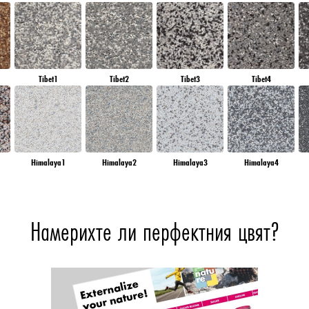
Tibet1
Tibet2
Tibet3
Tibet4
Himalaya1
Himalaya2
Himalaya3
Himalaya4
Намерихте ли перфектния цвят?