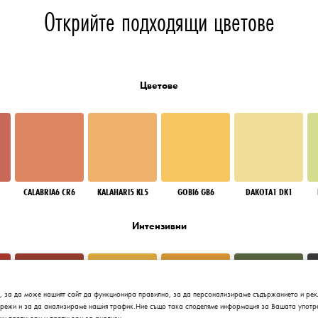
Открийте подходящи цветове
Цветове
CALABRIA6 CR6
KALAHARI5 KL5
GOBI6 GB6
DAKOTA1 DK1
Интензивни
, за да може нашият сайт да функционира правилно, за да персонализираме съдържанието и рек
мрежи и за да анализираме нашия трафик.Ние също така споделяме информация за Вашата употре