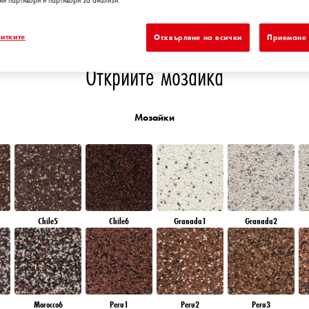
ни партньори и партньори за анализи.
RUBY ROSE
AMBER BEACH
AMBER GLASS
EMERALD PARK
D
итките
Отхвърляне на всички
Приемане 
Открийте мозайка
Мозайки
Chile5
Chile6
Granada1
Granada2
Morocco6
Peru1
Peru2
Peru3