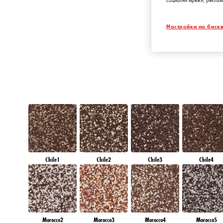
социални мрежи, реклам
RUBY FIRE
Настройки на бискв
Chile1
Chile2
Chile3
Chile4
Morocco2
Morocco3
Morocco4
Morocco5