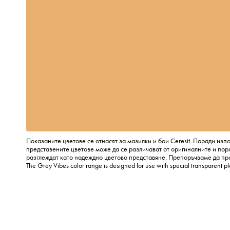
Показаните цветове се отнасят за мазилки и бои Ceresit. Поради изп
представените цветове може да се различават от оригиналните и пора
разглеждат като надеждно цветово представяне. Препоръчваме да пр
The Grey Vibes color range is designed for use with special transparent p