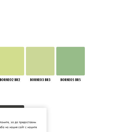
BORNEO2 BR2
BORNEO3 BR3
BORNEO5 BR5
ламите, за да предоставим
ба на нашия сайт с нашите