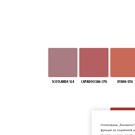
SCOTLAND4 SL4
CAPADOCCIA6 CP6
UTAH6 UT6
Използваме „бисквитки“
функции за социалните 