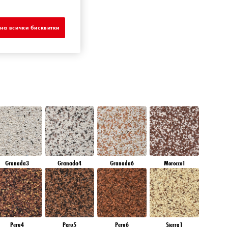
IAMOND EVENING
на всички бисквитки
Granada3
Granada4
Granada6
Morocco1
Peru4
Peru5
Peru6
Sierra1