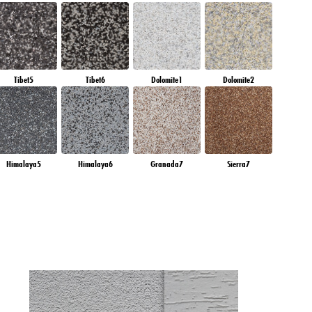
Tibet5
Tibet6
Dolomite1
Dolomite2
Himalaya5
Himalaya6
Granada7
Sierra7