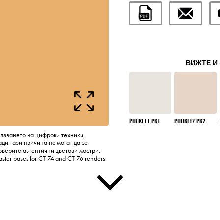
ВИЖТЕ И 
PHUKET1 PK1
PHUKET2 PK2
олзването на цифрови техники,
ди тази причина не могат да се
оверите автентични цветови мостри.
laster bases for CT 74 and CT 76 renders.